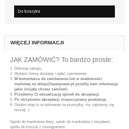
Do koszyka
WIĘCEJ INFORMACJI
JAK ZAMÓWIĆ? To bardzo proste:
Dokonaj zakupu,
Wybierz formę dostawy i opłać zamówienie,
W komentarzu do zamówienia lub w wiadomości
mailowej na sklep@laserpower.pl prześlij nam informację
jakie inicjały chcesz zamówić.
Prześlemy CI wizualizację spinek do akceptacji.
Po otrzymaniu akceptacji rozpoczynamy produkcję.
Ostatni etap to oczekiwanie na przesyłkę, my zajmiemy się
resztą! ;)
Spinki do mankietów litery, spinki do mankietów z inicjałami,
spinki do koszuli z monogramem.